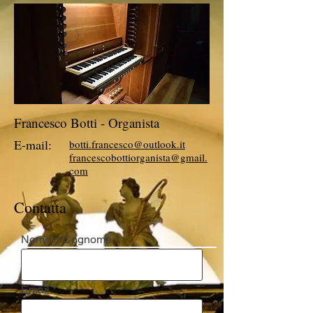
FRANCESCO BOTTI
-
Organista e clavicembalista
Francesco Botti - Organista
E-mail:
botti.francesco@outlook.it
francescobottiorganista@gmail.
com
Contatta
Nome e Cognome
Email